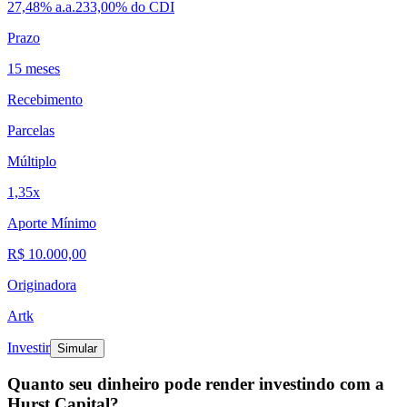
27,48% a.a.
233,00% do CDI
Prazo
15 meses
Recebimento
Parcelas
Múltiplo
1,35x
Aporte Mínimo
R$ 10.000,00
Originadora
Artk
Investir
Simular
Quanto seu dinheiro pode render investindo com a
Hurst Capital?